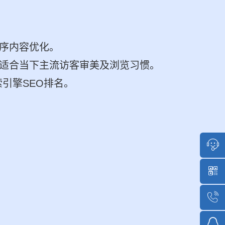
程序内容优化。
站适合当下主流访客审美及浏览习惯。
索引擎SEO排名。
点击咨
1851513