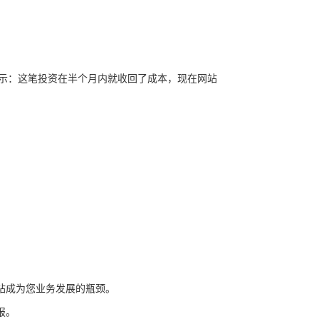
表示：这笔投资在
半
个月内就收回了成本，现在网站
站成为您业务发展的瓶颈。
报。