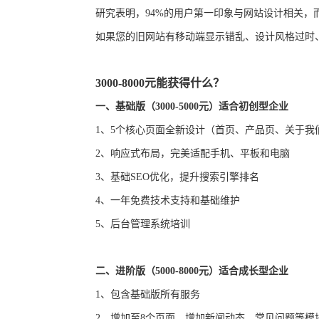
研究表明，
94%的用户第一印象与网站设计相关，
如果
您的旧网站
有
移动端显示错乱、设计风格过时
3000-8000元能获得什么？
一、
基础版（
3000-5000元）适合初创型企业
1、
5个核心页面全新设计（首页、产品页、关于我
2、
响应式布局，完美适配手机、平板和电脑
3、
基础
SEO优化，提升搜索引擎排名
4、
一年免费技术支持和基础维护
5、
后台管理系统培训
二、
进阶版（
5000-8000元）适合成长型企业
1、
包含基础版所有服务
2、
增加至
8个页面，增加新闻动态、常见问题等模