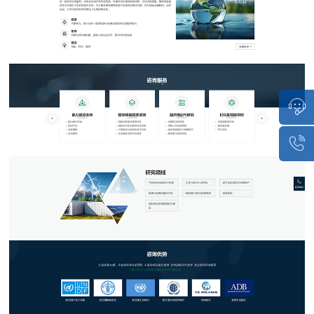
点击咨
1851513